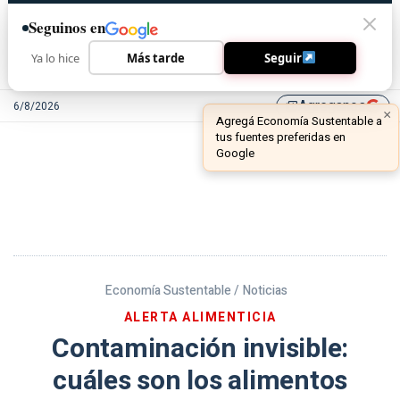
Seguinos en
Ya lo hice
Más tarde
Seguir
Agreganos
6/8/2026
library_add
Economía Sustentable /
Noticias
ALERTA ALIMENTICIA
Contaminación invisible:
cuáles son los alimentos