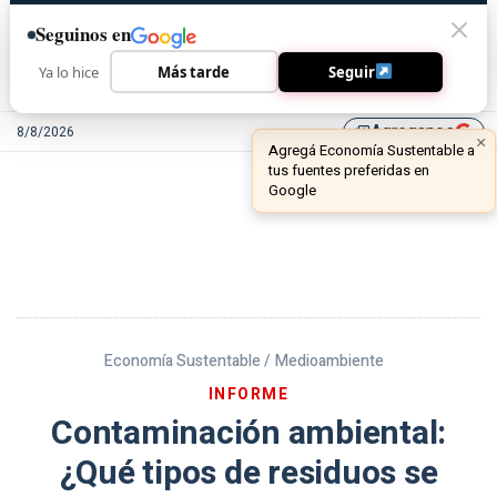
Seguinos en
Ya lo hice
Más tarde
Seguir
Agreganos
8/8/2026
library_add
Economía Sustentable /
Medioambiente
INFORME
Contaminación ambiental:
¿Qué tipos de residuos se