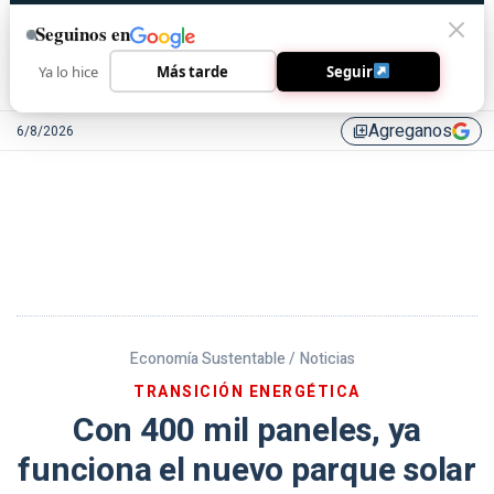
Seguinos en
Ya lo hice
Más tarde
Seguir
Agreganos
6/8/2026
library_add
Economía Sustentable /
Noticias
TRANSICIÓN ENERGÉTICA
Con 400 mil paneles, ya
funciona el nuevo parque solar