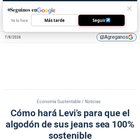
Seguinos en
Ya lo hice
Más tarde
Seguir
Agreganos
7/8/2026
library_add
Economía Sustentable /
Noticias
Cómo hará Levi’s para que el
algodón de sus jeans sea 100%
sostenible