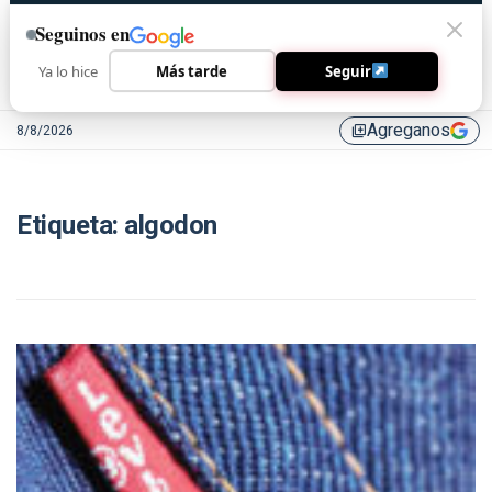
Seguinos en
Ya lo hice
Más tarde
Seguir
Agreganos
8/8/2026
library_add
Etiqueta:
algodon