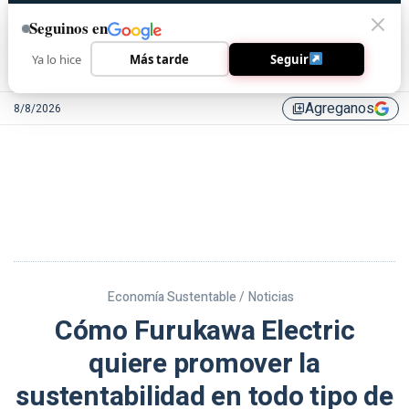
Seguinos en
Ya lo hice
Más tarde
Seguir
Agreganos
8/8/2026
library_add
Economía Sustentable /
Noticias
Cómo Furukawa Electric
quiere promover la
sustentabilidad en todo tipo de