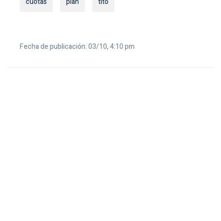
cuotas
plan
tito
Fecha de publicación: 03/10, 4:10 pm