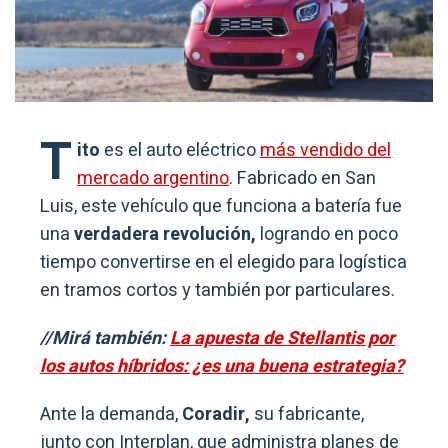
T
ito
es el auto eléctrico
más vendido del
mercado argentino
. Fabricado en San
Luis, este vehículo que funciona a batería fue
una
verdadera revolución,
logrando en poco
tiempo convertirse en el elegido para logística
en tramos cortos y también por particulares.
//Mirá también:
La apuesta de Stellantis por
los autos híbridos: ¿es una buena estrategia?
Ante la demanda,
Coradir,
su fabricante,
junto con Interplan, que administra planes de