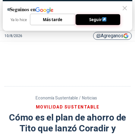
Seguinos en
Ya lo hice
Más tarde
Seguir
Agreganos
10/8/2026
library_add
Economía Sustentable /
Noticias
MOVILIDAD SUSTENTABLE
Cómo es el plan de ahorro de
Tito que lanzó Coradir y