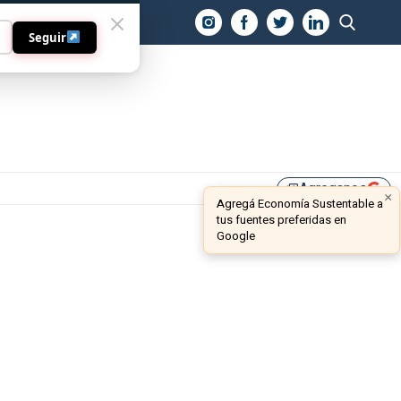
O
Seguir
Agreganos
library_add
×
Agregá Economía Sustentable a
tus fuentes preferidas en
Google