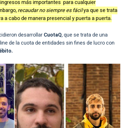
 ingresos más importantes para cualquier
embargo,
recaudar no siempre es fácil
ya que se trata
va a cabo de manera presencial y puerta a puerta.
idieron desarrollar
CuotaQ
, que se trata de una
line de la cuota de entidades sin fines de lucro con
ébito.