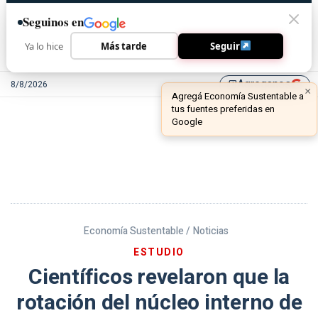
Seguinos en
Ya lo hice
Más tarde
Seguir
Agreganos
8/8/2026
library_add
Economía Sustentable /
Noticias
ESTUDIO
Científicos revelaron que la
rotación del núcleo interno de