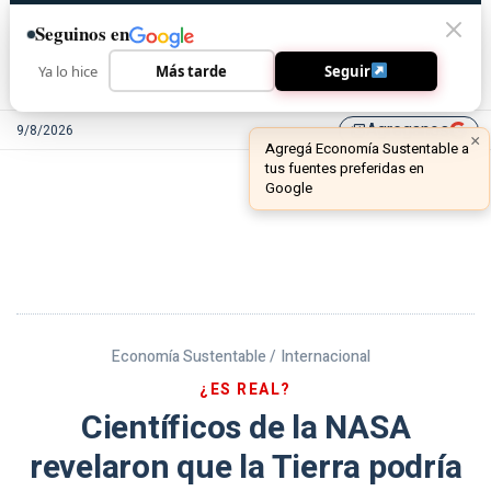
Seguinos en
Ya lo hice
Más tarde
Seguir
Agreganos
9/8/2026
library_add
Economía Sustentable /
Internacional
¿ES REAL?
Científicos de la NASA
revelaron que la Tierra podría