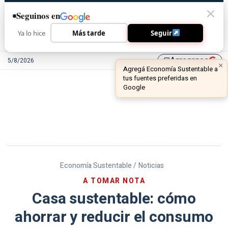
Seguinos en
Ya lo hice
Más tarde
Seguir
Agreganos
5/8/2026
library_add
Economía Sustentable /
Noticias
A TOMAR NOTA
Casa sustentable: cómo
ahorrar y reducir el consumo