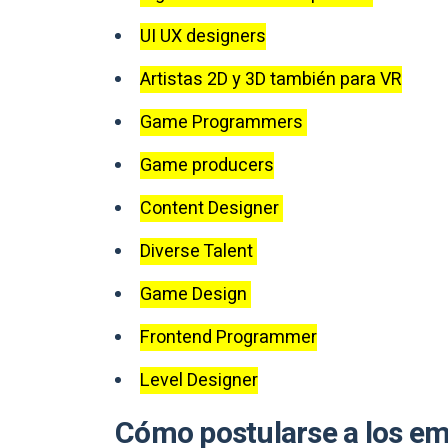
UI UX designers
Artistas 2D y 3D también para VR
Game Programmers
Game producers
Content Designer
Diverse Talent
Game Design
Frontend Programmer
Level Designer
Cómo postularse a los em