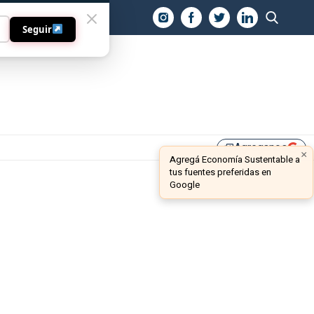
O
Seguir
Agreganos
library_add
×
Agregá Economía Sustentable a
tus fuentes preferidas en
Google