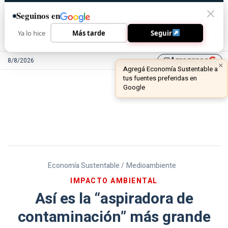
Seguinos en
Ya lo hice
Más tarde
Seguir
Agreganos
8/8/2026
library_add
Economía Sustentable /
Medioambiente
IMPACTO AMBIENTAL
Así es la “aspiradora de
contaminación” más grande