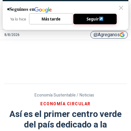
Seguinos en
Ya lo hice
Más tarde
Seguir
Agreganos
8/8/2026
library_add
Economía Sustentable /
Noticias
ECONOMÍA CIRCULAR
Así es el primer centro verde
del país dedicado a la