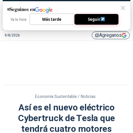
Seguinos en
Ya lo hice
Más tarde
Seguir
Agreganos
9/8/2026
library_add
Economía Sustentable /
Noticias
Así es el nuevo eléctrico
Cybertruck de Tesla que
tendrá cuatro motores