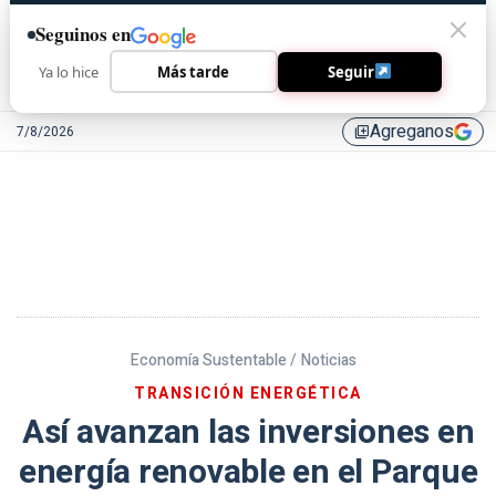
Seguinos en
Ya lo hice
Más tarde
Seguir
Agreganos
7/8/2026
library_add
Economía Sustentable /
Noticias
TRANSICIÓN ENERGÉTICA
Así avanzan las inversiones en
energía renovable en el Parque