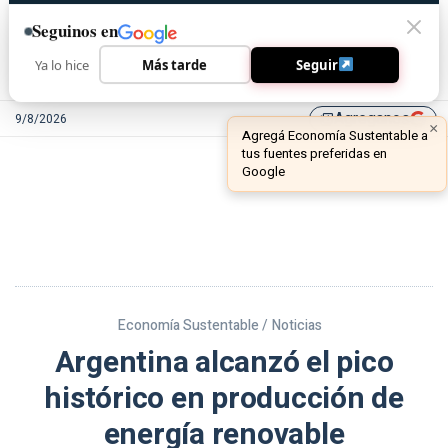
Seguinos en
Ya lo hice
Más tarde
Seguir
Agreganos
9/8/2026
library_add
Economía Sustentable /
Noticias
Argentina alcanzó el pico
histórico en producción de
energía renovable