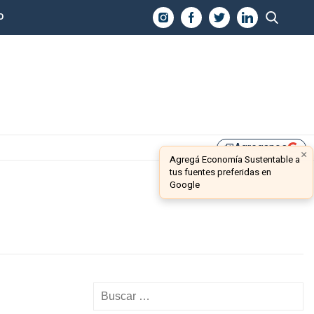
O
Agreganos
library_add
×
Agregá Economía Sustentable a
tus fuentes preferidas en
Google