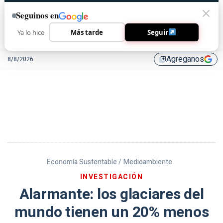
Seguinos en
Ya lo hice
Más tarde
Seguir
Agreganos
8/8/2026
library_add
Economía Sustentable /
Medioambiente
INVESTIGACIÓN
Alarmante: los glaciares del
mundo tienen un 20% menos