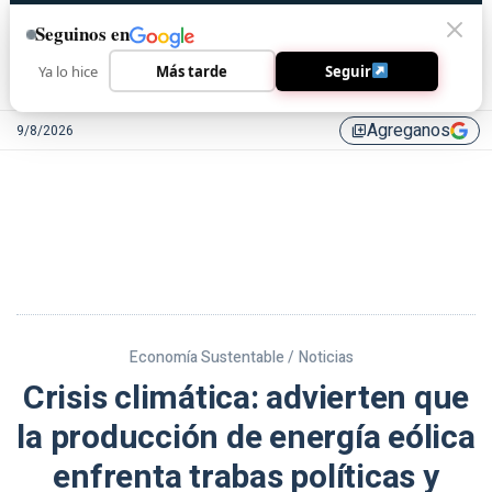
Seguinos en
Ya lo hice
Más tarde
Seguir
Agreganos
9/8/2026
library_add
Economía Sustentable /
Noticias
Crisis climática: advierten que
la producción de energía eólica
enfrenta trabas políticas y