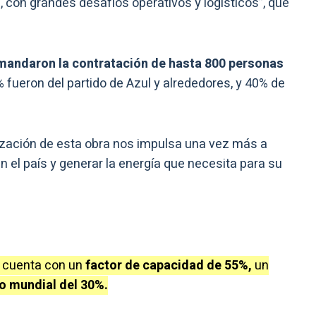
 con grandes desafíos operativos y logísticos”, que
mandaron la contratación de hasta 800 personas
0% fueron del partido de Azul y alrededores, y 40% de
ización de esta obra nos impulsa una vez más a
n el país y generar la energía que necesita para su
 cuenta con un
factor de capacidad de 55%,
un
o mundial del 30%.