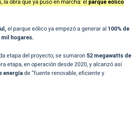
s, la obra que ya puso en marcha: el
parque eólico
ul,
el parque eólico ya empezó a generar al
100% de
 mil hogares.
da etapa del proyecto, se sumaron
52 megawatts de
era etapa, en operación desde 2020, y alcanzó así
e energía
de “fuente renovable, eficiente y