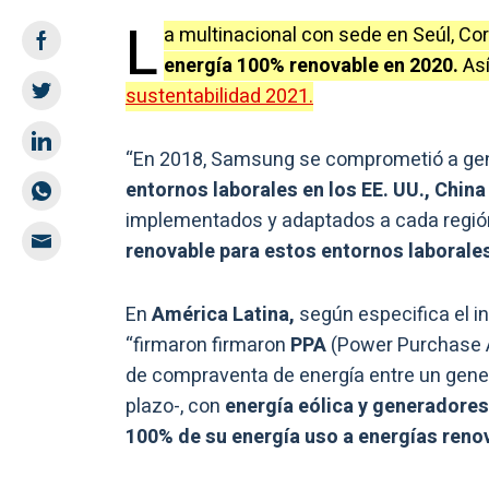
L
a multinacional con sede en Seúl, Cor
energía 100% renovable en 2020.
As
sustentabilidad 2021.
“En 2018, Samsung se comprometió a gene
entornos laborales en los EE. UU., China
implementados y adaptados a cada regió
renovable para estos entornos laborale
En
América Latina,
según especifica el in
“firmaron firmaron
PPA
(Power Purchase A
de compraventa de energía entre un gene
plazo-, con
energía eólica y generadores
100% de su energía uso a energías reno