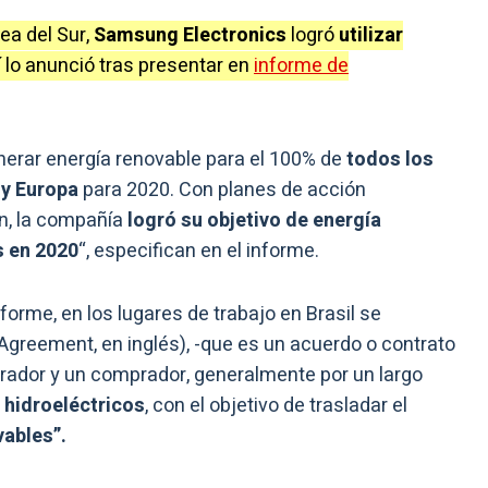
ea del Sur,
Samsung Electronics
logró
utilizar
í lo anunció tras presentar en
informe de
rar energía renovable para el 100% de
todos los
 y Europa
para 2020. Con planes de acción
n, la compañía
logró su objetivo de energía
s en 2020
“, especifican en el informe.
forme, en los lugares de trabajo en Brasil se
greement, en inglés), -que es un acuerdo o contrato
rador y un comprador, generalmente por un largo
 hidroeléctricos
, con el objetivo de trasladar el
vables”.