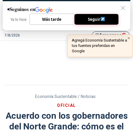
Seguinos en
Ya lo hice
Más tarde
Seguir
Agreganos
7/8/2026
library_add
Economía Sustentable /
Noticias
OFICIAL
Acuerdo con los gobernadores
del Norte Grande: cómo es el