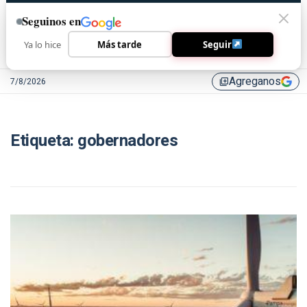
Seguinos en
Ya lo hice
Más tarde
Seguir
Agreganos
7/8/2026
library_add
Etiqueta:
gobernadores