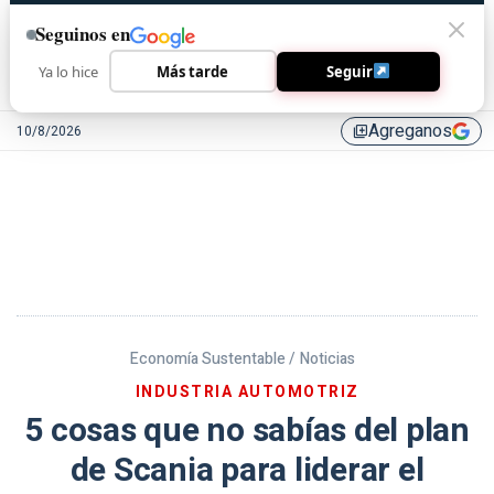
Seguinos en
Ya lo hice
Más tarde
Seguir
Agreganos
10/8/2026
library_add
Economía Sustentable /
Noticias
INDUSTRIA AUTOMOTRIZ
5 cosas que no sabías del plan
de Scania para liderar el