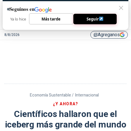
Seguinos en
Ya lo hice
Más tarde
Seguir
Agreganos
8/8/2026
library_add
Economía Sustentable /
Internacional
¿Y AHORA?
Científicos hallaron que el
iceberg más grande del mundo