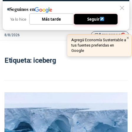
Seguinos en
Ya lo hice
Más tarde
Seguir
Agreganos
8/8/2026
library_add
×
Agregá Economía Sustentable a
tus fuentes preferidas en
Google
Etiqueta:
iceberg