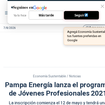
Seguinos en
Ya lo hice
Más tarde
Seguir
Agregano
7/8/2026
library_add
Economía Sustentable /
Noticias
Pampa Energía lanza el progra
de Jóvenes Profesionales 202
La inscripción comienza el 12 de mayo y tendrá un