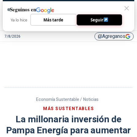
Seguinos en
Ya lo hice
Más tarde
Seguir
Agreganos
7/8/2026
library_add
Economía Sustentable /
Noticias
MÁS SUSTENTABLES
La millonaria inversión de
Pampa Energía para aumentar