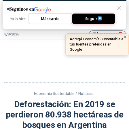
Seguinos en
Ya lo hice
Más tarde
Seguir
Agreganos
8/8/2026
library_add
Economía Sustentable /
Noticias
Deforestación: En 2019 se
perdieron 80.938 hectáreas de
bosques en Argentina