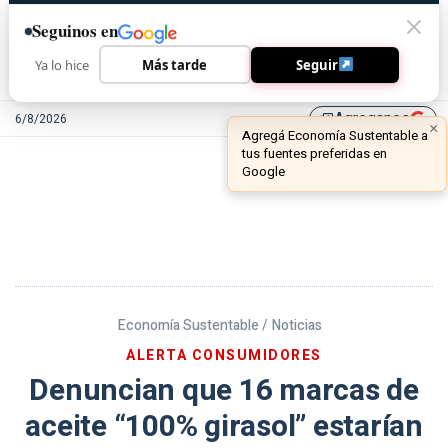
Seguinos en
Ya lo hice
Más tarde
Seguir
Agreganos
6/8/2026
library_add
Economía Sustentable /
Noticias
ALERTA CONSUMIDORES
Denuncian que 16 marcas de
aceite “100% girasol” estarían