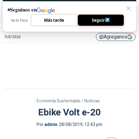
Seguinos en
Ya lo hice
Más tarde
Seguir
Agreganos
9/8/2026
library_add
Economía Sustentable /
Noticias
Ebike Volt e-20
Por
admin
28/08/2019, 12:43 pm