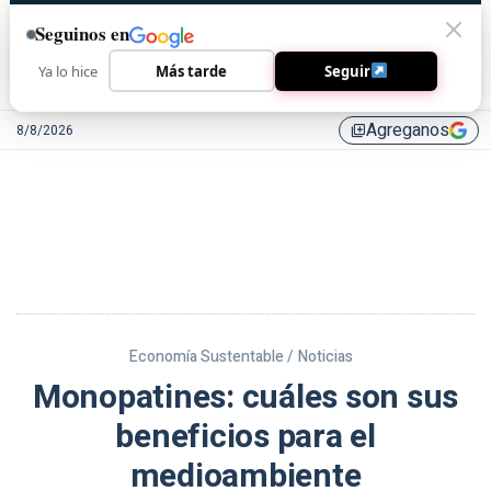
Seguinos en
Ya lo hice
Más tarde
Seguir
Agreganos
8/8/2026
library_add
Economía Sustentable /
Noticias
Monopatines: cuáles son sus
beneficios para el
medioambiente