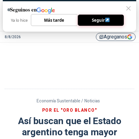
Seguinos en
Ya lo hice
Más tarde
Seguir
Agreganos
8/8/2026
library_add
Economía Sustentable /
Noticias
POR EL "ORO BLANCO"
Así buscan que el Estado
argentino tenga mayor