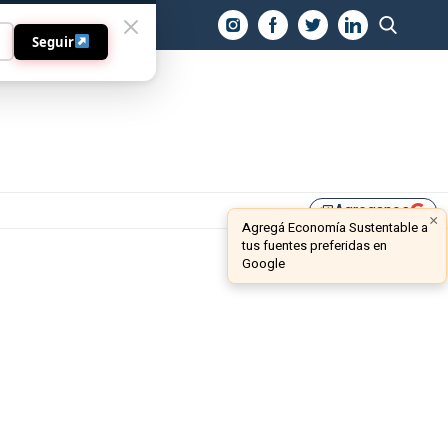
O
Seguir
Agreganos
library_add
×
Agregá Economía Sustentable a
tus fuentes preferidas en
Google