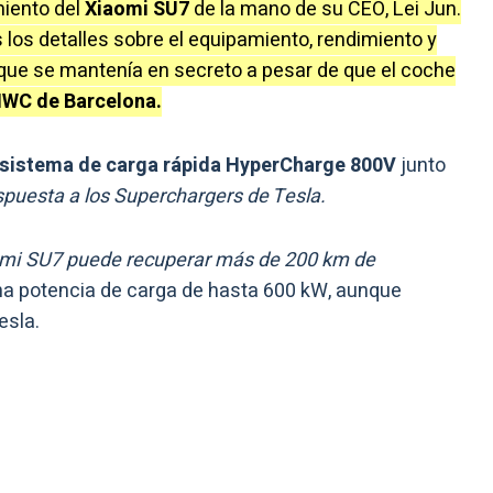
miento del
Xiaomi SU7
de la mano de su CEO, Lei Jun.
s los detalles sobre el equipamiento, rendimiento y
 que se mantenía en secreto a pesar de que el coche
WC de Barcelona.
sistema de carga rápida HyperCharge 800V
junto
spuesta a los Superchargers de Tesla.
omi SU7 puede recuperar más de 200 km de
una potencia de carga de hasta 600 kW, aunque
esla.