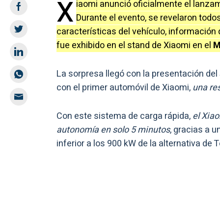
X
iaomi anunció oficialmente el lanza
Durante el evento, se revelaron todo
características del vehículo, información
fue exhibido en el stand de Xiaomi en el
M
La sorpresa llegó con la presentación del
con el primer automóvil de Xiaomi,
una re
Con este sistema de carga rápida,
el Xia
autonomía en solo 5 minutos
, gracias a 
inferior a los 900 kW de la alternativa de T