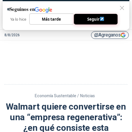
Seguinos en
Ya lo hice
Más tarde
Seguir
Agreganos
8/8/2026
library_add
Economía Sustentable /
Noticias
Walmart quiere convertirse en
una “empresa regenerativa”:
¿en qué consiste esta