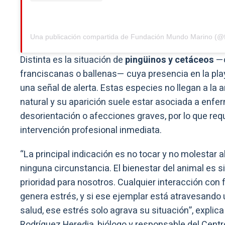
Una publicación compartida de Fundación Mundo Marino (@funda
Distinta es la situación de
pingüinos y cetáceos
—c
franciscanas o ballenas— cuya presencia en la pl
una señal de alerta. Estas especies no llegan a la
natural y su aparición suele estar asociada a enf
desorientación o afecciones graves, por lo que req
intervención profesional inmediata.
“La principal indicación es no tocar y no molestar a
ninguna circunstancia. El bienestar del animal es s
prioridad para nosotros. Cualquier interacción con 
genera estrés, y si ese ejemplar está atravesando
salud, ese estrés solo agrava su situación”, explica
Rodríguez Heredia, biólogo y responsable del Cent