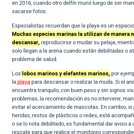
en 2016, cuando otro delfín murió luego de ser ma
sacarse fotos.
Especialistas recuerdan que la playa es un espaci
Muchas especies marinas la utilizan de manera n
descansar,
reproducirse o mudar su pelaje, mientr
solo llegan a la arena cuando están debilitadas o a
problema de salud.
Los
lobos marinos y elefantes marinos,
por ejempl
la
playa
para descansar o realizar la muda. Si el an
encuentra tranquilo, con buen peso y sin signos vis
problemas, la recomendación es no intervenir, man
evitar el acercamiento de mascotas. En cambio, si
heridas, restos de plásticos o redes, está acompañ
o se lo nota debilitado, es fundamental dar aviso a
rescate para que realice el monitoreo correspondie