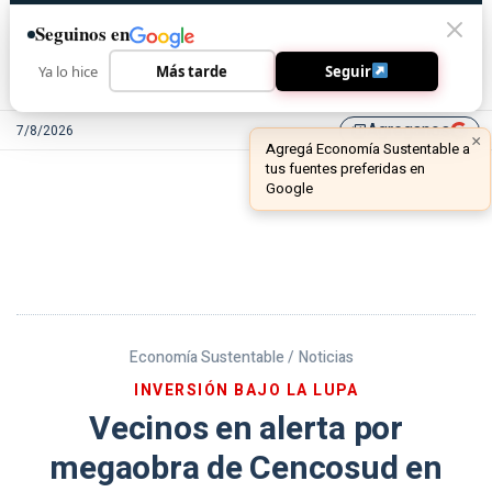
Seguinos en
Ya lo hice
Más tarde
Seguir
Agreganos
7/8/2026
library_add
Economía Sustentable /
Noticias
INVERSIÓN BAJO LA LUPA
Vecinos en alerta por
megaobra de Cencosud en