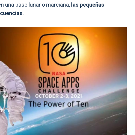
en una base lunar o marciana,
las pequeñas
ecuencias
.