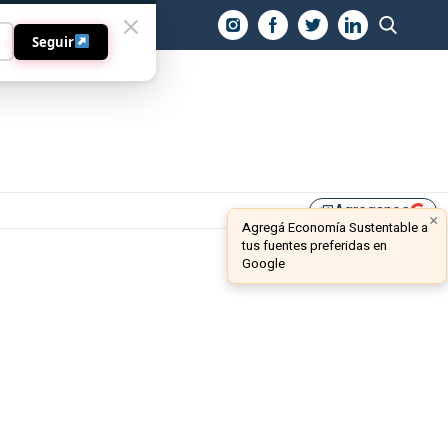
O
Seguir
Agreganos
library_add
×
Agregá Economía Sustentable a
tus fuentes preferidas en
Google