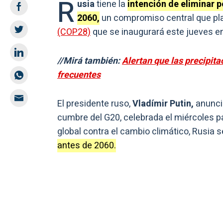
R
usia
tiene la
intención de eliminar 
2060,
un compromiso central que pla
(COP28)
que se inaugurará este jueves en
//Mirá también:
Alertan que las precipit
frecuentes
El presidente ruso,
Vladímir Putin,
anunció
cumbre del G20, celebrada el miércoles 
global contra el cambio climático, Rusia 
antes de 2060.