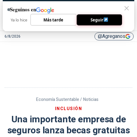
Seguinos en
Ya lo hice
Más tarde
Seguir
Agreganos
6/8/2026
library_add
Economía Sustentable /
Noticias
INCLUSIÓN
Una importante empresa de
seguros lanza becas gratuitas