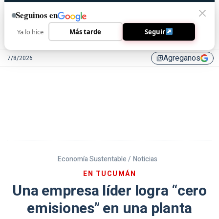
Seguinos en
Ya lo hice
Más tarde
Seguir
Agreganos
7/8/2026
library_add
Economía Sustentable /
Noticias
EN TUCUMÁN
Una empresa líder logra “cero
emisiones” en una planta