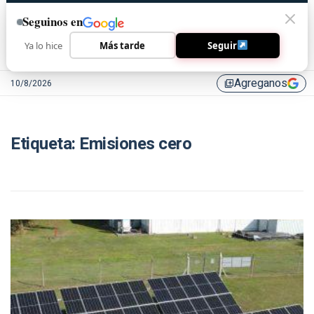
Seguinos en
Ya lo hice
Más tarde
Seguir
Agreganos
10/8/2026
library_add
Etiqueta:
Emisiones cero