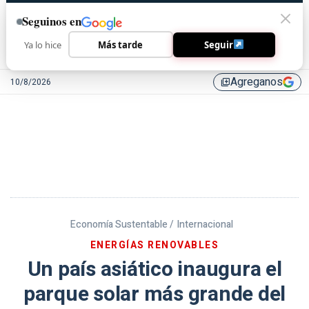
Seguinos en
Ya lo hice
Más tarde
Seguir
Agreganos
10/8/2026
library_add
Economía Sustentable /
Internacional
ENERGÍAS RENOVABLES
Un país asiático inaugura el
parque solar más grande del