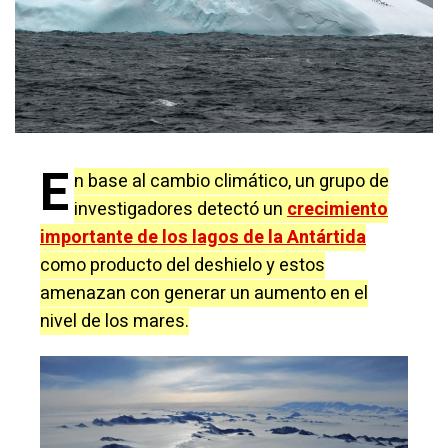
E
n base al cambio climático, un grupo de
investigadores detectó un
crecimiento
importante de los lagos de la Antártida
como producto del deshielo y estos
amenazan con generar un aumento en el
nivel de los mares.