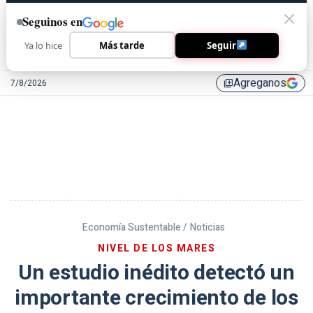
Seguinos en
Ya lo hice
Más tarde
Seguir
Agreganos
7/8/2026
library_add
Economía Sustentable /
Noticias
NIVEL DE LOS MARES
Un estudio inédito detectó un
importante crecimiento de los