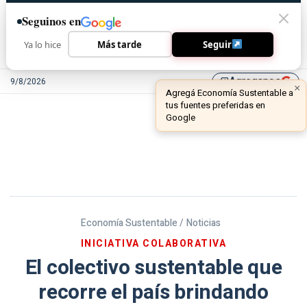
Seguinos en
Ya lo hice
Más tarde
Seguir
Agreganos
9/8/2026
library_add
Economía Sustentable /
Noticias
INICIATIVA COLABORATIVA
El colectivo sustentable que
recorre el país brindando