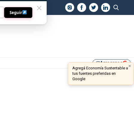
O
Seguir
Agreganos
library_add
×
Agregá Economía Sustentable a
tus fuentes preferidas en
Google