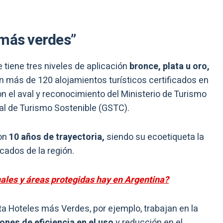
“más verdes”
 tiene tres niveles de aplicación
bronce, plata u oro,
on más de 120 alojamientos turísticos certificados en
n el aval y reconocimiento del Ministerio de Turismo
bal de Turismo Sostenible (GSTC).
con
10 años de trayectoria,
siendo su ecoetiqueta la
cados de la región.
ales y áreas protegidas hay en Argentina?
ta Hoteles más Verdes, por ejemplo, trabajan en la
iones de eficiencia en el uso
y reducción en el