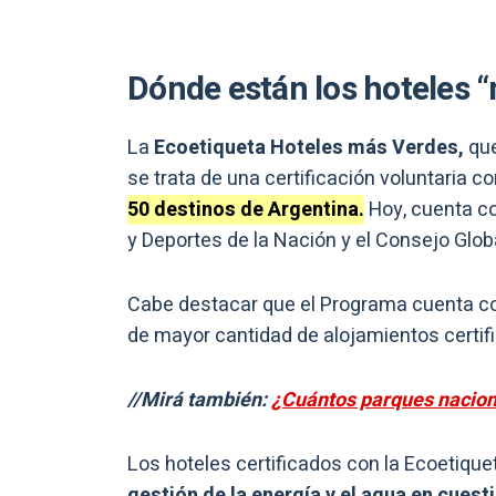
Dónde están los hoteles 
La
Ecoetiqueta Hoteles más Verdes,
que
se trata de una certificación voluntaria c
50 destinos de Argentina.
Hoy, cuenta co
y Deportes de la Nación y el Consejo Glo
Cabe destacar que el Programa cuenta 
de mayor cantidad de alojamientos certifi
//Mirá también:
¿Cuántos parques nacion
Los hoteles certificados con la Ecoetique
gestión de la energía y el agua en cuest