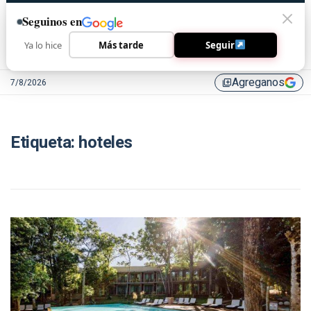
Seguinos en
Ya lo hice
Más tarde
Seguir
Agreganos
7/8/2026
library_add
Etiqueta:
hoteles