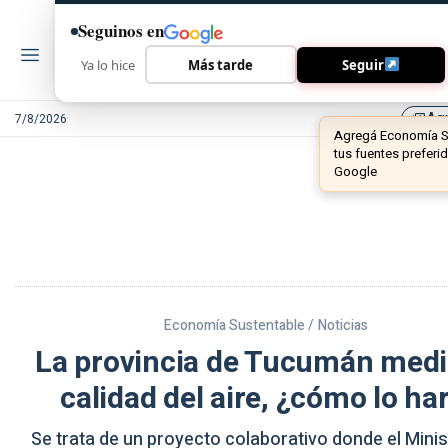
Seguinos en
Ya lo hice
Más tarde
Seguir
Ag
7/8/2026
library_add
Economía Sustentable /
Noticias
La provincia de Tucumán medir
calidad del aire, ¿cómo lo ha
Se trata de un proyecto colaborativo donde el Minis